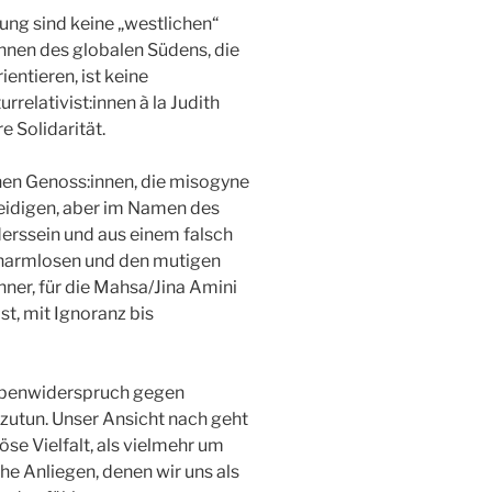
ng sind keine „westlichen“
:innen des globalen Südens, die
entieren, ist keine
relativist:innen à la Judith
e Solidarität.
hen Genoss:innen, die misogyne
teidigen, aber im Namen des
derssein und aus einem falsch
rharmlosen und den mutigen
ner, für die Mahsa/Jina Amini
t, mit Ignoranz bis
Nebenwiderspruch gegen
zutun. Unser Ansicht nach geht
öse Vielfalt, als vielmehr um
e Anliegen, denen wir uns als