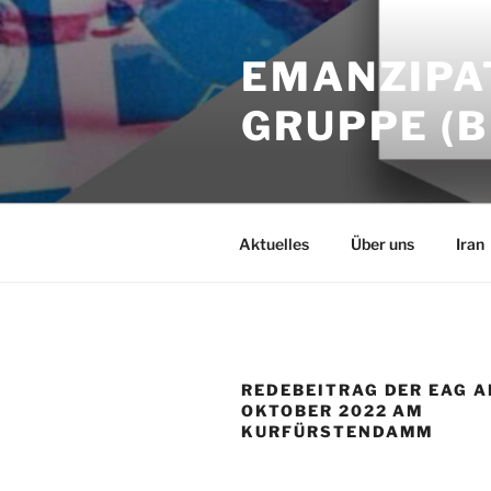
Skip
to
EMANZIPA
content
GRUPPE (B
Aktuelles
Über uns
Iran
REDEBEITRAG DER EAG A
OKTOBER 2022 AM
KURFÜRSTENDAMM