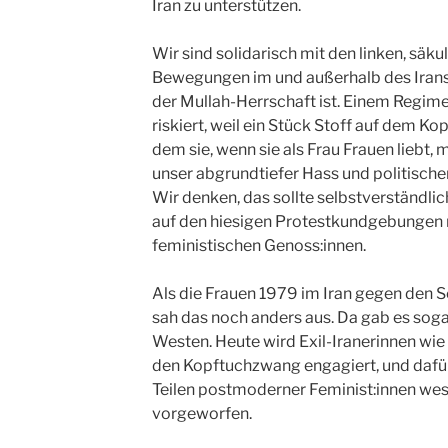
Iran zu unterstützen.
Wir sind solidarisch mit den linken, säk
Bewegungen im und außerhalb des Irans
der Mullah-Herrschaft ist. Einem Regime,
riskiert, weil ein Stück Stoff auf dem Kop
dem sie, wenn sie als Frau Frauen liebt, m
unser abgrundtiefer Hass und politische
Wir denken, das sollte selbstverständlich
auf den hiesigen Protestkundgebungen 
feministischen Genoss:innen.
Als die Frauen 1979 im Iran gegen den S
sah das noch anders aus. Da gab es sog
Westen. Heute wird Exil-Iranerinnen wie 
den Kopftuchzwang engagiert, und dafür 
Teilen postmoderner Feminist:innen we
vorgeworfen.