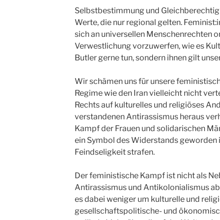
Selbstbestimmung und Gleichberechtigu
Werte, die nur regional gelten. Feminist
sich an universellen Menschenrechten ori
Verwestlichung vorzuwerfen, wie es Kultur
Butler gerne tun, sondern ihnen gilt unser
Wir schämen uns für unsere feministisc
Regime wie den Iran vielleicht nicht ver
Rechts auf kulturelles und religiöses An
verstandenen Antirassismus heraus ve
Kampf der Frauen und solidarischen Män
ein Symbol des Widerstands geworden is
Feindseligkeit strafen.
Der feministische Kampf ist nicht als 
Antirassismus und Antikolonialismus ab
es dabei weniger um kulturelle und religi
gesellschaftspolitische- und ökonomisch