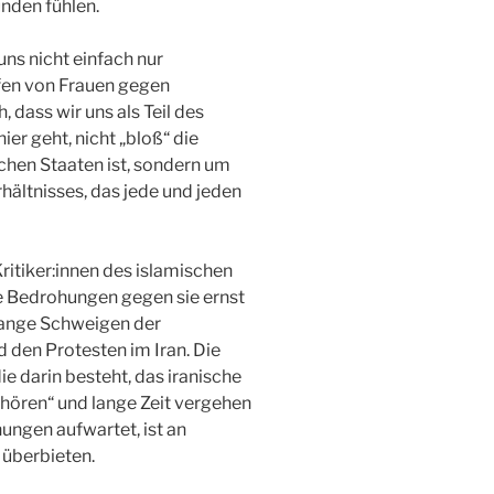
unden fühlen.
uns nicht einfach nur
pfen von Frauen gegen
, dass wir uns als Teil des
er geht, nicht „bloß“ die
chen Staaten ist, sondern um
ältnisses, das jede und jeden
Kritiker:innen des islamischen
e Bedrohungen gegen sie ernst
lange Schweigen der
den Protesten im Iran. Die
e darin besteht, das iranische
 hören“ und lange Zeit vergehen
ungen aufwartet, ist an
 überbieten.